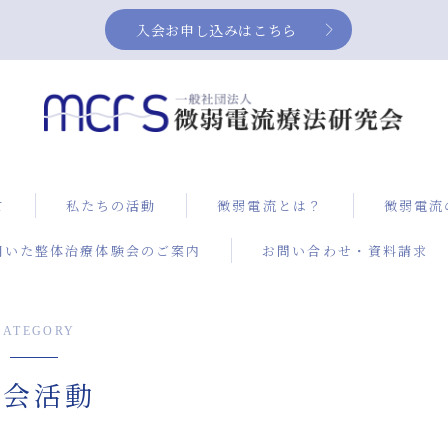
入会お申し込みはこちら
て
私たちの活動
微弱電流とは？
微弱電流
用いた整体治療体験会のご案内
お問い合わせ・資料請求
症例集
NEUBO
ス）によ
治療
CATEGORY
膝の痛み
社会活動
改善方法
電流治療
微弱電流