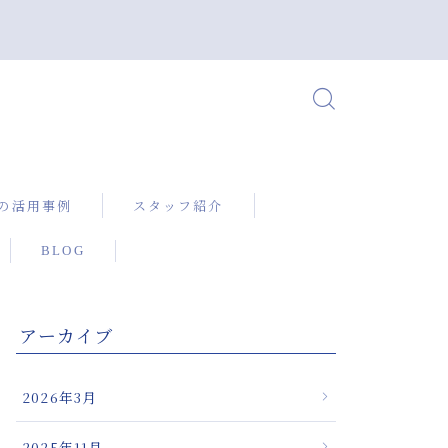
の活用事例
スタッフ紹介
BLOG
X（ニューボック
るぎっくり腰の
アーカイブ
に対して確かな
を提供する微弱
2026年3月
機器
治療機器による
2025年11月