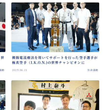
バネ指治
性
回世
微弱電流療法を用いてサポートを行った空手選手が
極真空手（I.K.O.N.)の世界チャンピオンに
活動
2025.06.21
社会活動