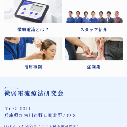
微弱電流とは？
スタッフ紹介
活用事例
症例集
About us
微弱電流療法研究会
〒675-0011
兵庫県加古川市野口町北野739-8
0794-73-8630
（こころ鍼灸整骨院内）