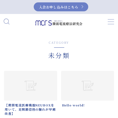
入会お申し込みはこちら
MENU
HOME
CATEGORY
当研究会について
未分類
私たちの活動
微弱電流とは？
微弱電流の活用事例
症例集
【微弱電流医療機器NEUBOXを
Hello world!
用いて、足関節捻挫の腫れが早期
NEUBOX（ニューボックス）によるぎっく
改善】
り腰の治療