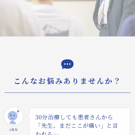
膝の痛みに対して確かな改善方法を提供する
微弱電流治療機器
微弱電流治療機器によるバネ指治療の新たな
可能性
スタッフ紹介
微弱電流を用いた整体治療体験会のご案内
お問い合わせ・資料請求
こんなお悩みありませんか？
BLOG
30分治療しても患者さんから
「先生、まだここが痛い」と言
A先生
われる…