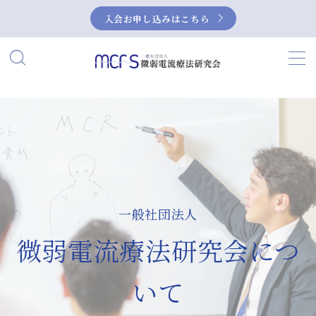
入会お申し込みはこちら
MENU
HOME
当研究会について
私たちの活動
一般社団法人
微弱電流とは？
微弱電流療法研究会につ
微弱電流の活用事例
症例集
いて
NEUBOX（ニューボックス）によるぎっく
り腰の治療