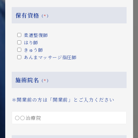
保有資格
（
*
）
柔道整復師
はり師
きゅう師
あんまマッサージ指圧師
施術院名
（
*
）
＊開業前の方は「開業前」とご入力ください