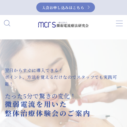
入会お申し込みはこちら
MENU
HOME
当研究会について
私たちの活動
翌日からすぐに導入できる！
ポイント、方法を覚えるだけなのでスタッフでも実践可
能！
微弱電流とは？
たった5分で驚きの変化！
微弱電流の活用事例
微弱電流を用いた
症例集
整体治療体験会のご案内
NEUBOX（ニューボックス）によるぎっく
り腰の治療