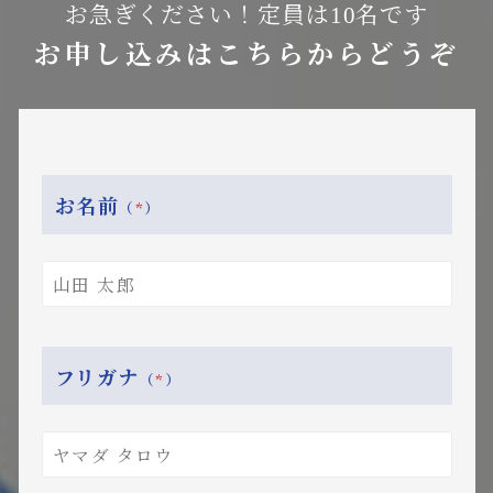
お急ぎください！定員は10名です
お申し込みはこちらからどうぞ
お名前
（
*
）
フリガナ
（
*
）