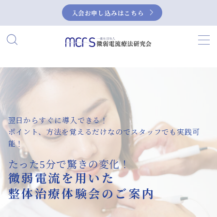
入会お申し込みはこちら
MENU
HOME
当研究会について
私たちの活動
翌日からすぐに導入できる！
ポイント、方法を覚えるだけなのでスタッフでも実践可
能！
微弱電流とは？
たった5分で驚きの変化！
微弱電流の活用事例
微弱電流を用いた
症例集
整体治療体験会のご案内
NEUBOX（ニューボックス）によるぎっく
り腰の治療