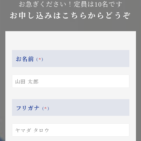
お急ぎください！定員は10名です
お申し込みはこちらからどうぞ
お名前
（
*
）
フリガナ
（
*
）