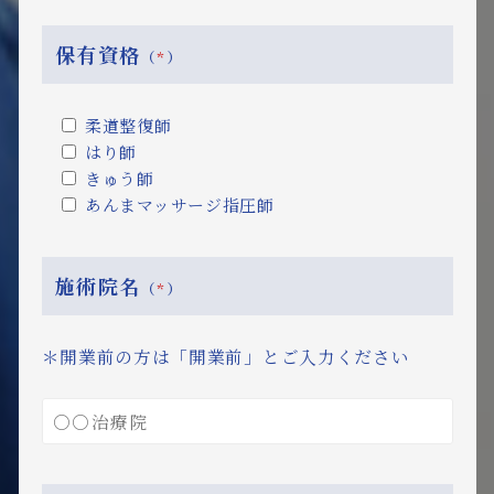
保有資格
（
*
）
柔道整復師
はり師
きゅう師
あんまマッサージ指圧師
施術院名
（
*
）
＊開業前の方は「開業前」とご入力ください