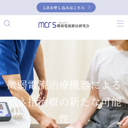
入会お申し込みはこちら
MENU
HOME
当研究会について
私たちの活動
微弱電流治療機器による
微弱電流とは？
バネ指治療の新たな可能
微弱電流の活用事例
症例集
性
NEUBOX（ニューボックス）によるぎっく
り腰の治療