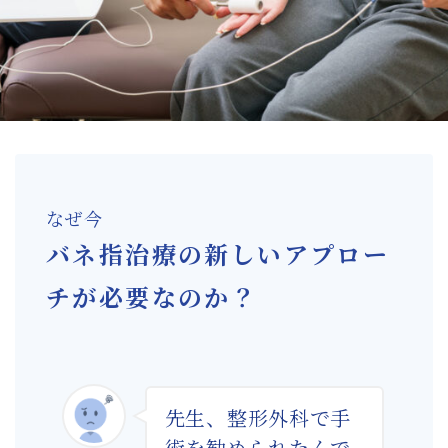
膝の痛みに対して確かな改善方法を提供する
微弱電流治療機器
微弱電流治療機器によるバネ指治療の新たな
可能性
スタッフ紹介
微弱電流を用いた整体治療体験会のご案内
なぜ今
バネ指治療の新しいアプロー
お問い合わせ・資料請求
チが必要なのか？
BLOG
先生、整形外科で手
術を勧められたんで