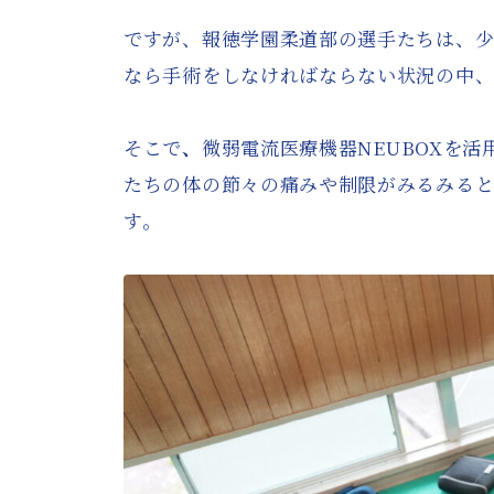
ですが、報徳学園柔道部の選手たちは、
なら手術をしなければならない状況の中
そこで
、
微弱電流医療機器NEUBOXを
たちの体の節々の痛みや制限がみるみる
す。