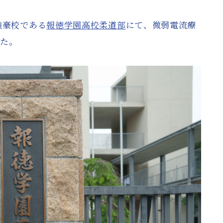
強豪校である
報徳学園高校柔道部
にて、微弱電流療
した。