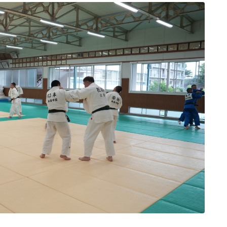
バネ指治
性