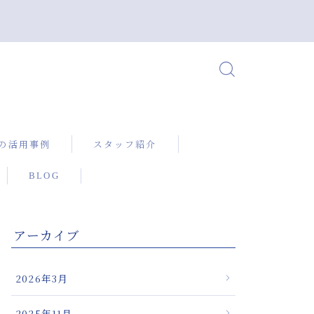
の活用事例
スタッフ紹介
BLOG
X（ニューボック
るぎっくり腰の
アーカイブ
に対して確かな
を提供する微弱
2026年3月
機器
治療機器による
2025年11月