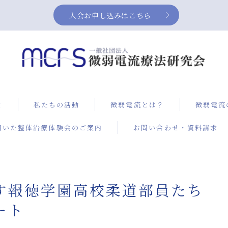
入会お申し込みはこちら
て
私たちの活動
微弱電流とは？
微弱電流
用いた整体治療体験会のご案内
お問い合わせ・資料請求
症例集
NEUBO
ス）によ
治療
す報徳学園高校柔道部員たち
膝の痛み
改善方法
電流治療
ート
微弱電流