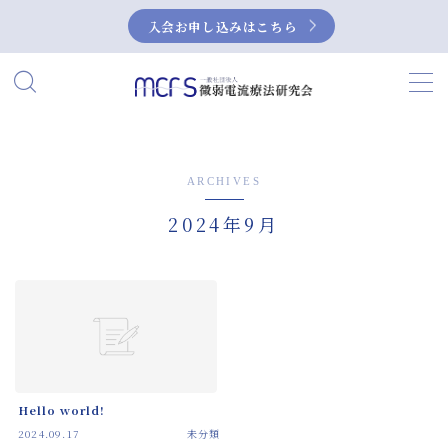
入会お申し込みはこちら
MENU
HOME
ARCHIVES
当研究会について
2024年9月
私たちの活動
微弱電流とは？
微弱電流の活用事例
症例集
Hello world!
NEUBOX（ニューボックス）によるぎっく
2024.09.17
未分類
り腰の治療