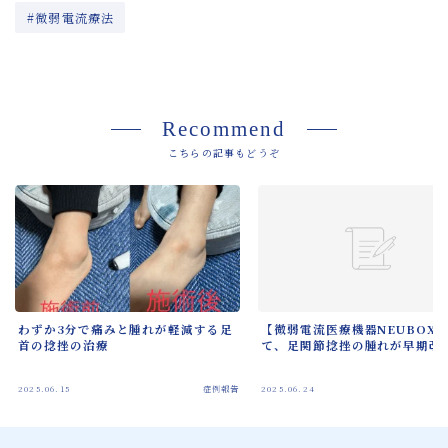
#微弱電流療法
Recommend
こちらの記事もどうぞ
わずか3分で痛みと腫れが軽減する足
【微弱電流医療機器NEUBOX
首の捻挫の治療
て、足関節捻挫の腫れが早期改
2025.06.15
症例報告
2025.06.24