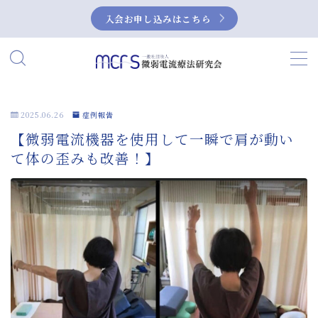
入会お申し込みはこちら
MENU
HOME
2025.06.26
症例報告
【微弱電流機器を使用して一瞬で肩が動い
当研究会について
て体の歪みも改善！】
私たちの活動
微弱電流とは？
微弱電流の活用事例
症例集
NEUBOX（ニューボックス）によるぎっく
り腰の治療