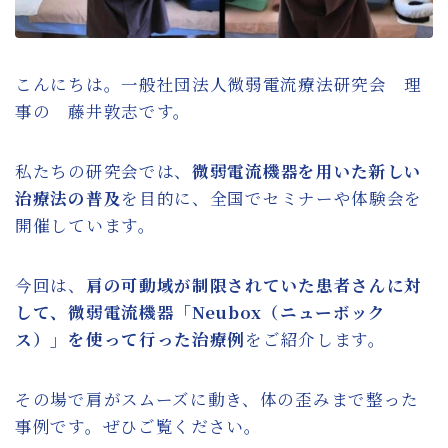
膝の痛みに対して確かな改善方法を提供する
微弱電流治療機器
微弱電流治療機器によるバネ指治療の新たな
こんにちは。一般社団法人微弱電流療法研究会 理
可能性
事の 藤井敦志です。
スタッフ紹介
私たちの研究会では、
微弱電流機器を用いた新しい
治療法の普及
を目的に、全国でセミナーや体験会を
微弱電流を用いた整体治療体験会のご案内
開催しています。
お問い合わせ・資料請求
今回は、
肩の可動域が制限されていた患者さんに対
して、微弱電流機器「Neubox（ニューボック
BLOG
ス）」を使って行った治療例
をご紹介します。
その場で肩がスムーズに動き、体の歪みまで整った
事例です。ぜひご覧ください。