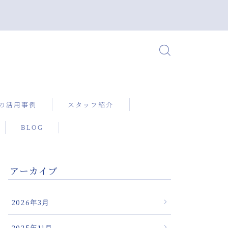
の活用事例
スタッフ紹介
BLOG
X（ニューボック
るぎっくり腰の
アーカイブ
に対して確かな
を提供する微弱
2026年3月
機器
治療機器による
2025年11月