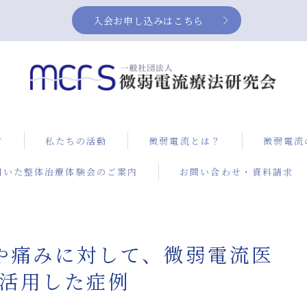
入会お申し込みはこちら
て
私たちの活動
微弱電流とは？
微弱電流
用いた整体治療体験会のご案内
お問い合わせ・資料請求
症例集
NEUBO
ス）によ
治療
や痛みに対して、微弱電流医
膝の痛み
改善方法
を活用した症例
電流治療
微弱電流