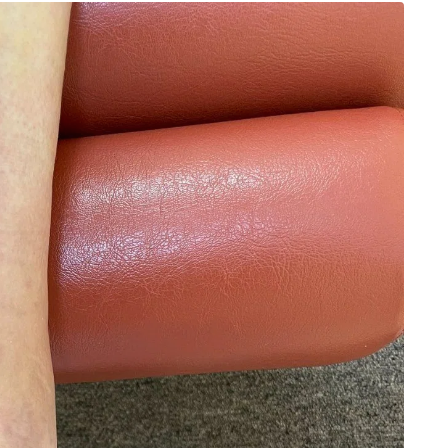
バネ指治
性