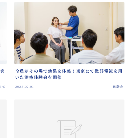
バネ指治
性
研究
全員がその場で効果を体感！東京にて微弱電流を用
いた治療体験会を開催
らせ
2025.07.01
体験会