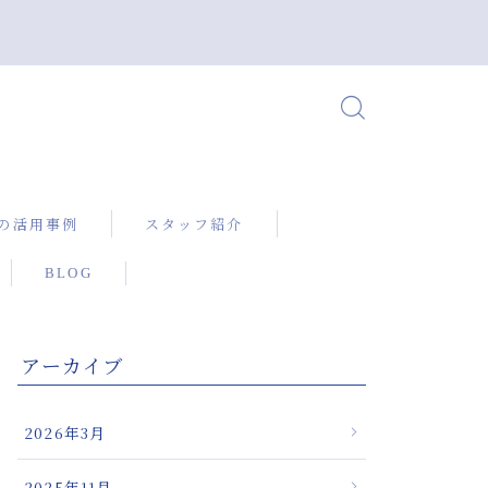
の活用事例
スタッフ紹介
BLOG
X（ニューボック
るぎっくり腰の
アーカイブ
に対して確かな
を提供する微弱
2026年3月
機器
治療機器による
2025年11月