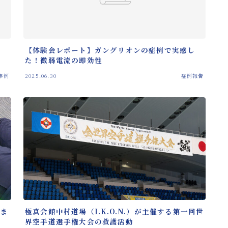
【体験会レポート】ガングリオンの症例で実感し
た！微弱電流の即効性
事例
2025.06.30
症例報告
止ま
極真会館中村道場（I.K.O.N.）が主催する第一回世
界空手道選手権大会の救護活動