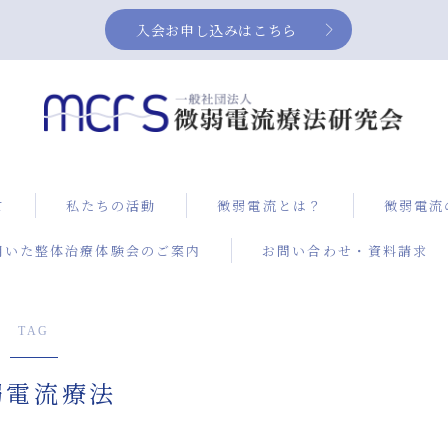
入会お申し込みはこちら
て
私たちの活動
微弱電流とは？
微弱電流
用いた整体治療体験会のご案内
お問い合わせ・資料請求
症例集
NEUBO
ス）によ
治療
TAG
膝の痛み
弱電流療法
改善方法
電流治療
微弱電流