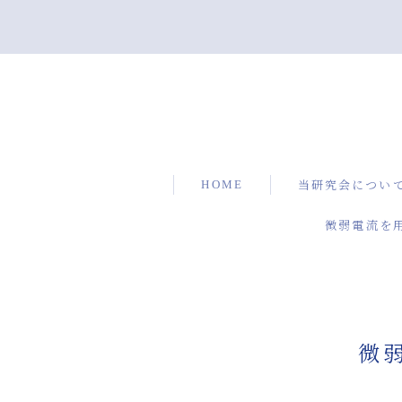
HOME
当研究会につい
微弱電流を
微