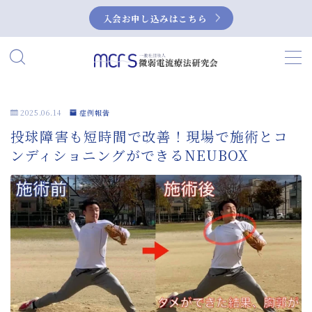
入会お申し込みはこちら
MENU
HOME
2025.06.14
症例報告
投球障害も短時間で改善！現場で施術とコ
当研究会について
ンディショニングができるNEUBOX
私たちの活動
微弱電流とは？
微弱電流の活用事例
症例集
NEUBOX（ニューボックス）によるぎっく
り腰の治療