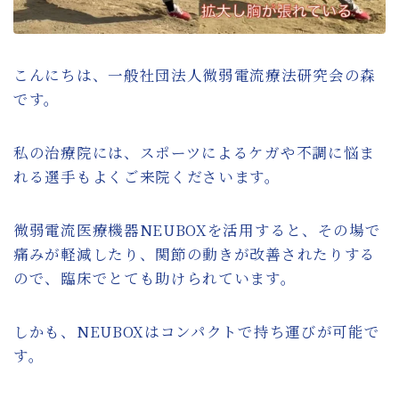
膝の痛みに対して確かな改善方法を提供する
微弱電流治療機器
微弱電流治療機器によるバネ指治療の新たな
こんにちは、一般社団法人微弱電流療法研究会の森
可能性
です。
スタッフ紹介
私の治療院には、スポーツによるケガや不調に悩ま
れる選手もよくご来院くださいます。
微弱電流を用いた整体治療体験会のご案内
微弱電流医療機器NEUBOXを活用すると、その場で
お問い合わせ・資料請求
痛みが軽減したり、関節の動きが改善されたりする
ので、臨床でとても助けられています。
BLOG
しかも、NEUBOXはコンパクトで持ち運びが可能で
す。