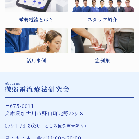
微弱電流とは？
スタッフ紹介
活用事例
症例集
About us
微弱電流療法研究会
〒675-0011
兵庫県加古川市野口町北野739-8
0794-73-8630
（こころ鍼灸整骨院内）
月・火・木・金／11:00〜20:00