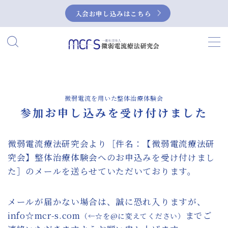
入会お申し込みはこちら
MENU
HOME
当研究会について
微弱電流を用いた整体治療体験会
参加お申し込みを受け付けました
私たちの活動
微弱電流療法研究会より［件名：【微弱電流療法研
微弱電流とは？
究会】整体治療体験会へのお申込みを受け付けまし
た］のメールを送らせていただいております。
微弱電流の活用事例
メールが届かない場合は、誠に恐れ入りますが、
症例集
info☆mcr-s.com
までご
（←☆を@に変えてください）
NEUBOX（ニューボックス）によるぎっく
り腰の治療