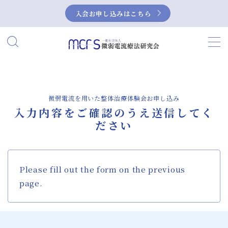
入会お申し込みはこちら
MENU
HOME
当研究会について
微弱電流を用いた整体治療体験会お申し込み
入力内容をご確認のうえ送信してく
ださい
私たちの活動
微弱電流とは？
Please fill out the form on the previous
page.
微弱電流の活用事例
症例集
NEUBOX（ニューボックス）によるぎっく
り腰の治療