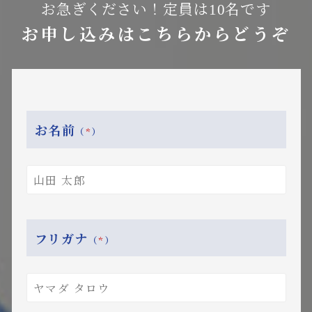
お急ぎください！定員は10名です
お申し込みはこちらからどうぞ
お名前
（
*
）
フリガナ
（
*
）