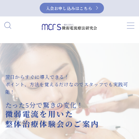
入会お申し込みはこちら
MENU
HOME
当研究会について
私たちの活動
翌日からすぐに導入できる！
ポイント、方法を覚えるだけなのでスタッフでも実践可
能！
微弱電流とは？
たった5分で驚きの変化！
微弱電流の活用事例
微弱電流を用いた
症例集
整体治療体験会のご案内
NEUBOX（ニューボックス）によるぎっく
り腰の治療