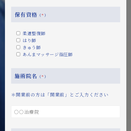
保有資格
（
*
）
柔道整復師
はり師
きゅう師
あんまマッサージ指圧師
施術院名
（
*
）
＊開業前の方は「開業前」とご入力ください