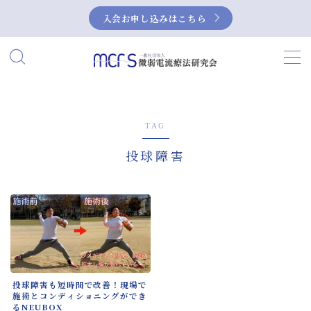
入会お申し込みはこちら
MENU
HOME
TAG
当研究会について
投球障害
私たちの活動
微弱電流とは？
微弱電流の活用事例
症例集
投球障害も短時間で改善！現場で
施術とコンディショニングができ
NEUBOX（ニューボックス）によるぎっく
るNEUBOX
り腰の治療